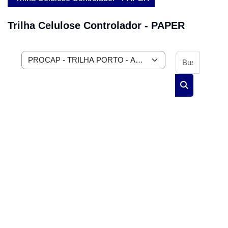
Trilha Celulose Controlador - PAPER
Buscar 
Categorias de Cursos
Buscar curs