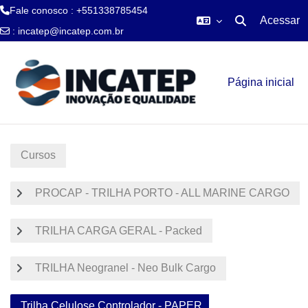
Fale conosco : +551338785454
Acessar
Alternar entra
:
incatep@incatep.com.br
Ir para o conteúdo principal
Página inicial
Cursos
PROCAP - TRILHA PORTO - ALL MARINE CARGO
TRILHA CARGA GERAL - Packed
TRILHA Neogranel - Neo Bulk Cargo
Trilha Celulose Controlador - PAPER