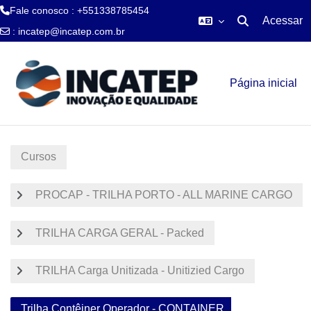
Fale conosco : +551338785454
Acessar
Alternar entra
:
incatep@incatep.com.br
Ir para o conteúdo principal
Página inicial
Cursos
PROCAP - TRILHA PORTO - ALL MARINE CARGO
TRILHA CARGA GERAL - Packed
TRILHA Carga Unitizada - Unitizied Cargo
Trilha Contêiner Operador - CONTAINER