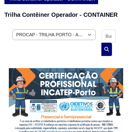
Trilha Contêiner Operador - CONTAINER
Buscar 
Categorias de Cursos
Buscar curs