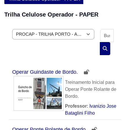
Trilha Celulose Operador - PAPER
Buscar 
Categorias de Cursos
Buscar curs
Operar Guindaste de Bordo.
Treinamento Inicial para
Operar Ponte Rolante de
Bordo.
Professor:
Ivanizio Jose
Bataglini Filho
Operar Ponte Rolante de Bordo