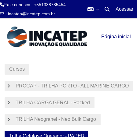
Fale conosco : +551338785454
Acessar
Alternar entra
:
incatep@incatep.com.br
Ir para o conteúdo principal
Página inicial
Cursos
PROCAP - TRILHA PORTO - ALL MARINE CARGO
TRILHA CARGA GERAL - Packed
TRILHA Neogranel - Neo Bulk Cargo
Trilha Celulose Operador - PAPER