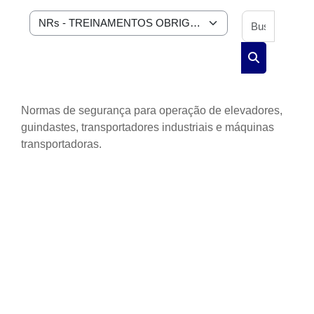
Buscar 
Categorias de Cursos
Buscar curs
Normas de segurança para operação de elevadores,
guindastes, transportadores industriais e máquinas
transportadoras.