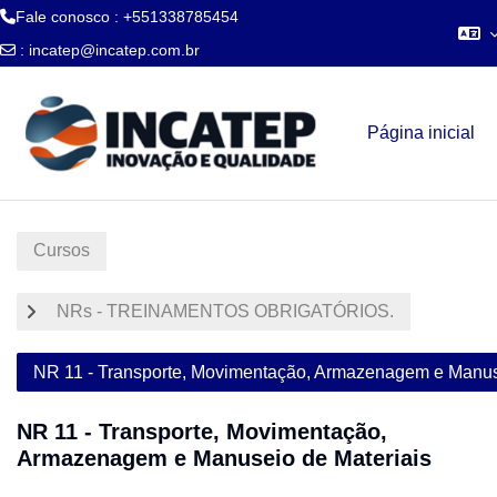
Fale conosco : +551338785454
:
incatep@incatep.com.br
Ir para o conteúdo principal
Página inicial
Cursos
NRs - TREINAMENTOS OBRIGATÓRIOS.
NR 11 - Transporte, Movimentação, Armazenagem e Manus
NR 11 - Transporte, Movimentação,
Armazenagem e Manuseio de Materiais