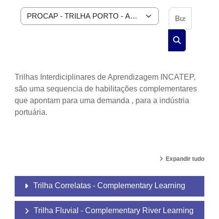
Buscar 
Categorias de Cursos
Buscar curs
Trilhas Interdiciplinares de Aprendizagem INCATEP,
são uma sequencia de habilitações complementares
que apontam para uma demanda , para a indústria
portuária.
Expandir tudo
Trilha Correlatas - Complementary Learning
Trilha Fluvial - Complementary River Learning