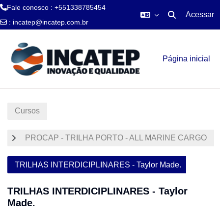
Fale conosco : +551338785454
Acessar
Alternar entra
:
incatep@incatep.com.br
Ir para o conteúdo principal
Página inicial
Cursos
PROCAP - TRILHA PORTO - ALL MARINE CARGO
TRILHAS INTERDICIPLINARES - Taylor Made.
TRILHAS INTERDICIPLINARES - Taylor
Made.